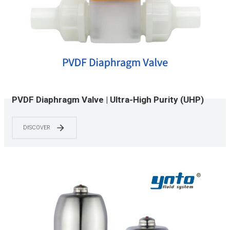
PVDF Diaphragm Valve | Ultra-High Purity (UHP)
Grade | CIP/SIP Capable | 0-150 PSI | Chemical &
Semiconductor Applications
DISCOVER