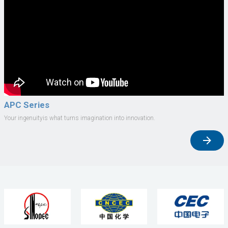
APC Series
Your ingenuityis what turns imagination into innovation.