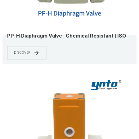
PP-H Diaphragm Valve | Chemical Resistant | ISO
15874 & NSF/ANSI 61 Certified | 0-150 PSI | Water
Treatment & Chemical Processing Systems
DISCOVER