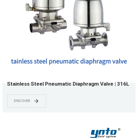
Stainless Steel Pneumatic Diaphragm Valve | 316L
SS Construction | ASME BPE & 3-A Certified |
CIP/SIP Ready | 0-150 PSI | Pharma & Food Grade
DISCOVER