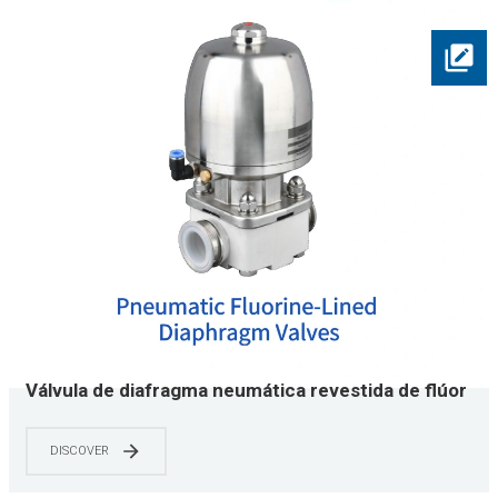
Válvula de diafragma neumática revestida de flúor
| Revestido de PTFE | Cumple con ASME BPE |
Grado químico y semiconductor | 0-150 PSI
DISCOVER