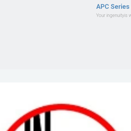
APC Series
Your ingenuityis 