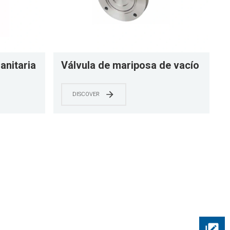
anitaria
Válvula de mariposa de vacío
xidable
eléctrica de acero inoxidable
e acero
YNTO con actuador de acero
DISCOVER
inoxidable blanco