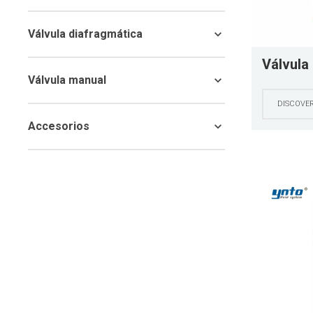
Válvula diafragmática
Válvula
Válvula manual
de sell
actuado
DISCOVE
de acer
Accesorios