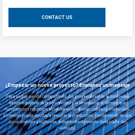
capa interna de las placas de circuito impreso (PCB).
Aquí hay una descripción técnica detallada:
CONTACT US
¿Empezar un nuevo proyecto? Envíanos un mensaje
Para seguir siendo competitivos, los proveedores de automóviles
deben equilibrar la productividad y la innovación al tiempo que
cumplen con rigurosos estándares de diseño, calidad y materiales.
Emerson puede ayudar a mejorar la producción. rendimiento de sus
componentes y sistemas, independientemente de la parte del
vehículo.