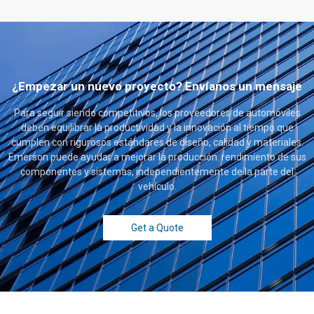
¿Empezar un nuevo proyecto? Envíanos un mensaje
Para seguir siendo competitivos, los proveedores de automóviles
deben equilibrar la productividad y la innovación al tiempo que
cumplen con rigurosos estándares de diseño, calidad y materiales.
Emerson puede ayudar a mejorar la producción. rendimiento de sus
componentes y sistemas, independientemente de la parte del
vehículo.
Get a Quote