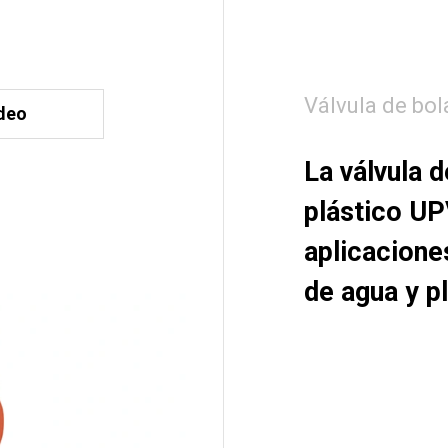
Válvula de bol
deo
La válvula 
plástico UP
aplicacione
de agua y p