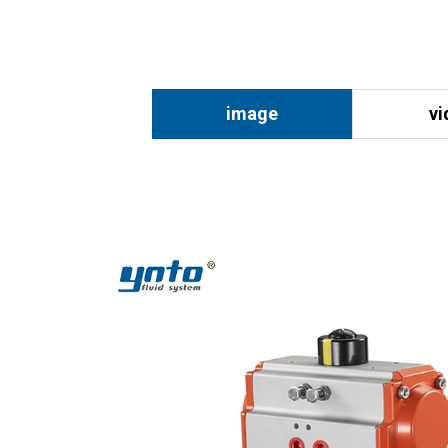
image
vi